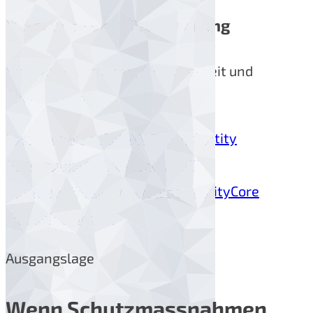
IT Security und Überwachung
Firewall, Identitäten, OT Sicherheit und
Überwachung.
Lösungen
Ablauf
WLAN Check
Identity
Governance
Active Directory
OT
Sicherheit
Security Awareness
UnityCore
Firewalls
Kontakt
Ausgangslage
Wenn Schutzmassnahmen