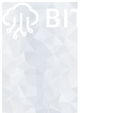
Angebot
Branchen
Referenzen
Wissen
Über uns
Kontakt / Support