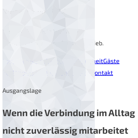
Netzwerk und WLAN
Netzwerke, Gäste WLAN und
Standortvernetzung für den Betrieb.
Lösungen
Ablauf
Netzwerksicherheit
Gäste
WLAN
HSG Cloud
HSG OnPremise
Kontakt
Ausgangslage
Wenn die Verbindung im Alltag
nicht zuverlässig mitarbeitet